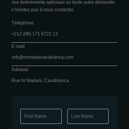
nos événements spéciaux ou toute autre demande,
n’hésitez pas à nous contacter.
Téléphone
+212 (06) 171 6721 13
E-mail
info@nomadscasablanca.com
Adresse
Rue Al Madani, Casablanca
N
a
m
Prénom
Nom